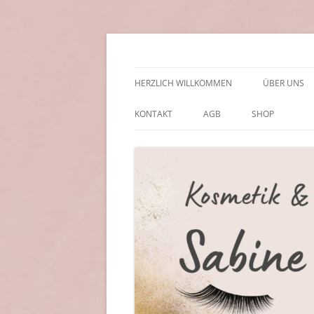
Zum
Inhalt
springen
Kosmetik & Wimpern
Sabine Soller
HERZLICH WILLKOMMEN
ÜBER UNS
KONTAKT
AGB
SHOP
IMPRESSUM | DATENSCHUTZ
COOKIE POLICY