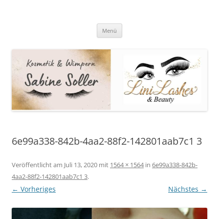
Zum
Inhalt
Sabine Soller
springen
Kosmetik & Wimpern
Menü
6e99a338-842b-4aa2-88f2-142801aab7c1 3
Veröffentlicht am
Juli 13, 2020
mit
1564 × 1564
in
6e99a338-842b-
4aa2-88f2-142801aab7c1 3
.
← Vorheriges
Nächstes →