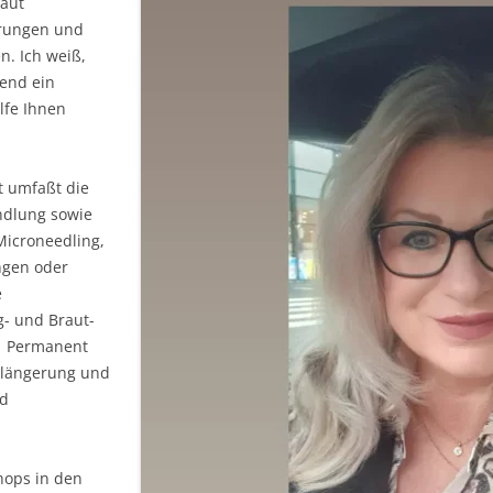
Haut
hrungen und
n. Ich weiß,
rend ein
lfe Ihnen
t umfaßt die
ndlung sowie
Microneedling,
ngen oder
e
g- und Braut-
h Permanent
längerung und
nd
ops in den