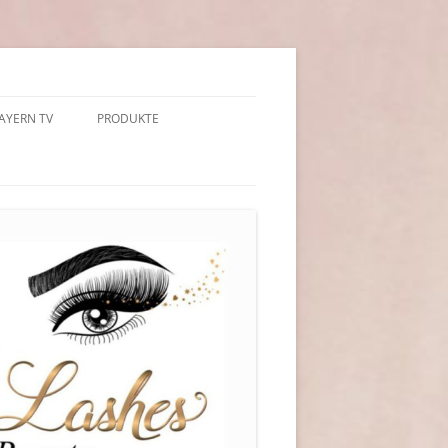
AYERN TV
PRODUKTE
„LA MER“