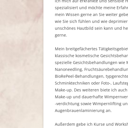
ich mich auf erkrankte und sensible 
spezialisiert und möchte meine Erfa
mein Wissen gerne an Sie weiter gebe
wie Sie sich fühlen und wie deprimie
unschönes Hautbild sein kann und he
gerne.
Mein breitgefächertes Tätigkeitsgebie
klassische kosmetische Gesichtsbeha
spezielle Gesichtsbehandlungen wie 
Nanoneedling, Fruchtsäurebehandlu
BioRePeel-Behandlungen, typgerecht
Schminktechniken oder Foto-, Laufste
Make-up. Des weiteren biete ich auc
Make-up und dauerhafte Wimpernver
-verdichtung sowie Wimpernlifting u
Augenbrauenlaminierung an.
Außerdem gebe ich Kurse und Worksh