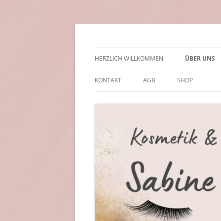
Zum
Inhalt
springen
Kosmetik & Wimpern
Sabine Soller
HERZLICH WILLKOMMEN
ÜBER UNS
KONTAKT
AGB
SHOP
IMPRESSUM | DATENSCHUTZ
COOKIE POLICY