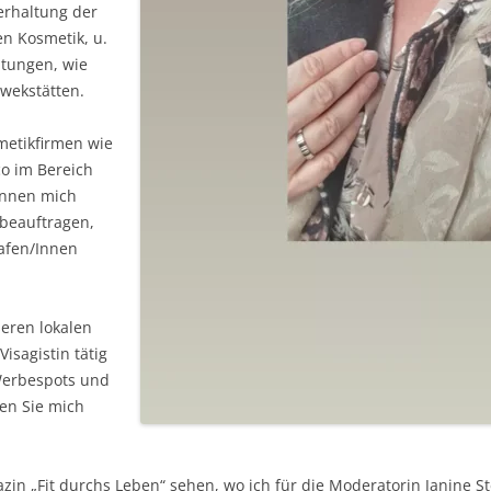
erhaltung der
en Kosmetik, u.
htungen, wie
wekstätten.
metikfirmen wie
o im Bereich
önnen mich
 beauftragen,
afen/Innen
seren lokalen
sagistin tätig
Werbespots und
en Sie mich
in „Fit durchs Leben“ sehen, wo ich für die Moderatorin Janine St